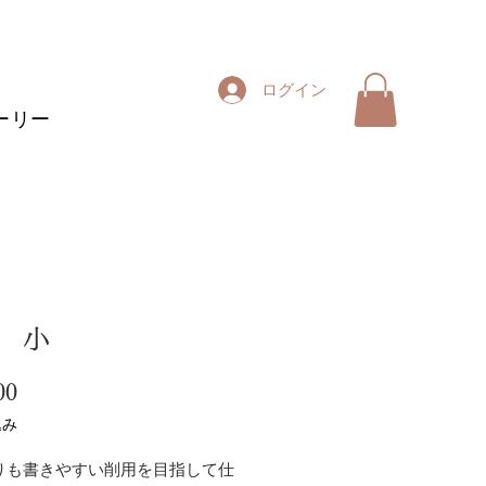
ログイン
ーリー
 小
価
00
格
込み
りも書きやすい削用を目指して仕