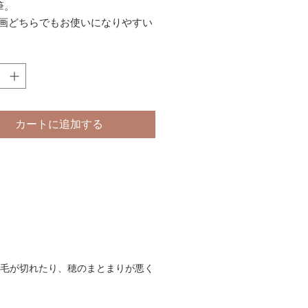
筆。
絵画どちらでもお使いになりやすい
タチ
 24mm×5mm
カートに追加する
、毛が切れたり、穂のまとまりが悪く