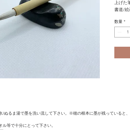
上げた
書道/
です。
数量
*
羊毛/イ
穂丈×径
、水/ぬるま湯で墨を洗い流して下さい。※穂の根本に墨が残っていると
タオル等で十分にとって下さい。